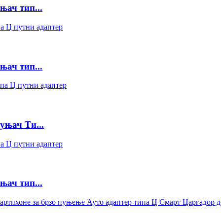
њач тип...
њач тип...
уњач Ти...
њач тип...