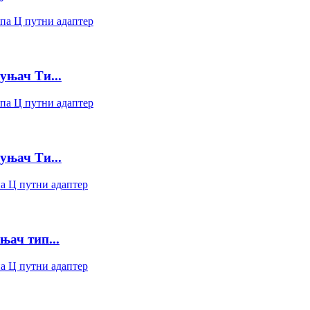
уњач Ти...
уњач Ти...
њач тип...