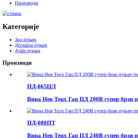
Производи
Категорије
Зид пуњач
Десктоп пуњач
Ауто пуњач
Производи
ПД-065ЦЛ
Вина Нев Тецх Ган ПД 200В супер брзи п
ПД-088ПТ
Вина Нев Тецх Ган ПД 240В супер брзи п