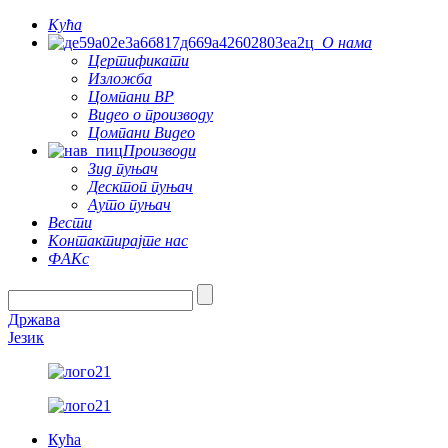
Кућа
О нама
Цертификати
Изложба
Цомпани ВР
Видео о производу
Цомпани Видео
Производи
Зид пуњач
Десктоп пуњач
Ауто пуњач
Вести
Контактирајте нас
ФАКс
Држава
Језик
Кућа