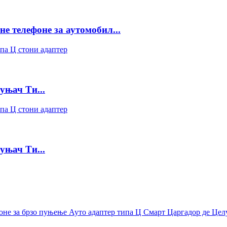
е телефоне за аутомобил...
уњач Ти...
уњач Ти...