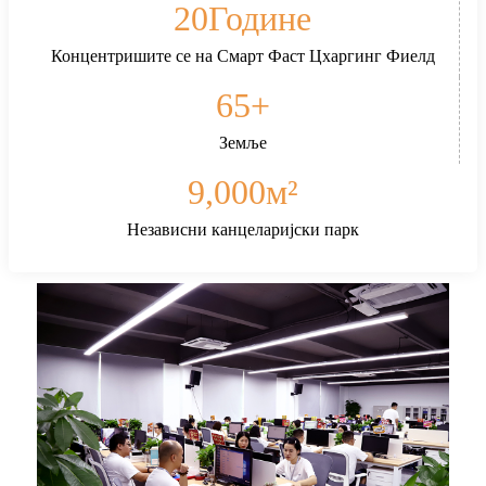
20
Године
Концентришите се на Смарт Фаст Цхаргинг Фиелд
65
+
Земље
9,000
м²
Независни канцеларијски парк