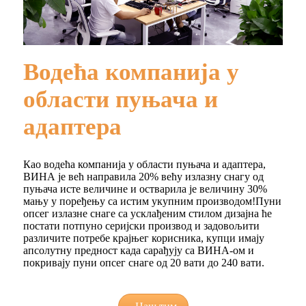
Водећа компанија у
области пуњача и
адаптера
Као водећа компанија у области пуњача и адаптера,
ВИНА је већ направила 20% већу излазну снагу од
пуњача исте величине и остварила је величину 30%
мању у поређењу са истим укупним производом!Пуни
опсег излазне снаге са усклађеним стилом дизајна ће
постати потпуно серијски производ и задовољити
различите потребе крајњег корисника, купци имају
апсолутну предност када сарађују са ВИНА-ом и
покривају пуни опсег снаге од 20 вати до 240 вати.