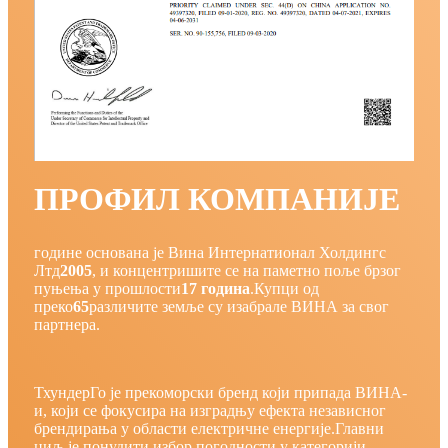
ПРОФИЛ КОМПАНИЈЕ
године основана је Вина Интернатионал Холдингс
Лтд
2005
, и концентришите се на паметно поље брзог
пуњења у прошлости
17 година
.Купци од
преко
65
различите земље су изабрале ВИНА за свог
партнера.
ТхундерГо је прекоморски бренд који припада ВИНА-
и, који се фокусира на изградњу ефекта независног
брендирања у области електричне енергије.Главни
циљ је понудити избор погодности у категорији