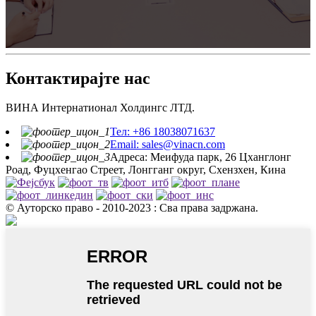
Контактирајте нас
ВИНА Интернатионал Холдингс ЛТД.
Тел: +86 18038071637
Email: sales@vinacn.com
Адреса: Меифуда парк, 26 Цханглонг
Роад, Фуцхенгао Стреет, Лонгганг округ, Схензхен, Кина
© Ауторско право - 2010-2023 : Сва права задржана.