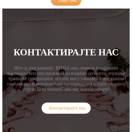
Наш тим
КОНТАКТИРАЈТЕ НАС
Што је још важније, ВИНА-ина обавеза је одрживи
висококвалитетни производ из водећег сегмента, очување
тржишне супериорности.Они могу уживати у поузданом
снабдевању и невероватној претпродајној и постпродајној
услузи.Шта чекаш!Само нас контактирајте!
Контактирајте нас