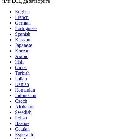
или ЕСЦ да затворите
English
French
German
Portuguese
Spanish
Russian
Japanese
Korean
Arabic
Irish
Greek
Turkish
Italian
Danish
Romanian
Indonesian
Czech
Afrikaans
Swedish
Polish
Basque
Catalan
Esperanto