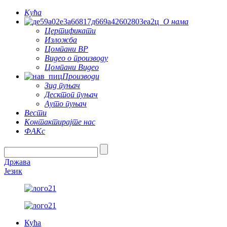
Кућа
О нама
Цертификати
Изложба
Цомпани ВР
Видео о производу
Цомпани Видео
Производи
Зид пуњач
Десктоп пуњач
Ауто пуњач
Вести
Контактирајте нас
ФАКс
Држава
Језик
Кућа