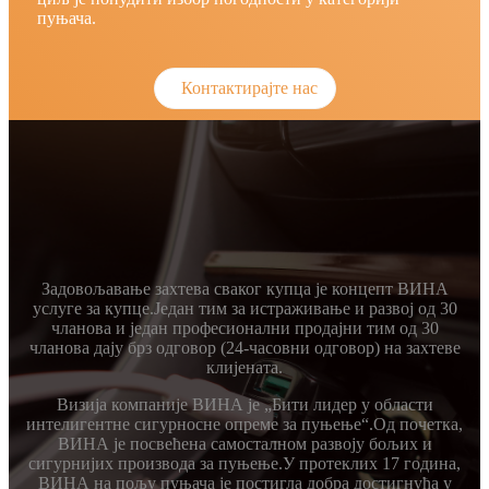
пуњача.
Контактирајте нас
Задовољавање захтева сваког купца је концепт ВИНА
услуге за купце.Један тим за истраживање и развој од 30
чланова и један професионални продајни тим од 30
чланова дају брз одговор (24-часовни одговор) на захтеве
клијената.
Визија компаније ВИНА је „Бити лидер у области
интелигентне сигурносне опреме за пуњење“.Од почетка,
ВИНА је посвећена самосталном развоју бољих и
сигурнијих производа за пуњење.У протеклих 17 година,
ВИНА на пољу пуњача је постигла добра достигнућа у