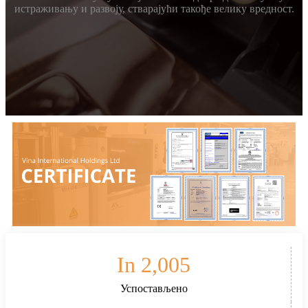
истраживању и развоју, стварајући такође велику вредност.
In
2,005
Успостављено